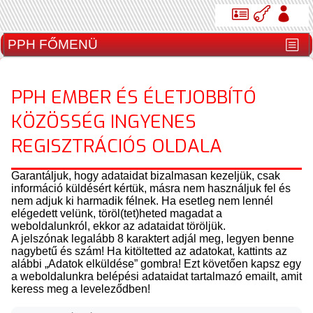
PPH EMBER ÉS ÉLETJOBBÍTÓ
KÖZÖSSÉG INGYENES
REGISZTRÁCIÓS OLDALA
Garantáljuk, hogy adataidat bizalmasan kezeljük, csak
információ küldésért kértük, másra nem használjuk fel és
nem adjuk ki harmadik félnek. Ha esetleg nem lennél
elégedett velünk, töröl(tet)heted magadat a
weboldalunkról, ekkor az adataidat töröljük.
A jelszónak legalább 8 karaktert adjál meg, legyen benne
nagybetű és szám! Ha kitöltetted az adatokat, kattints az
alábbi „Adatok elküldése” gombra! Ezt követően kapsz egy
a weboldalunkra belépési adataidat tartalmazó emailt, amit
keress meg a leveleződben!