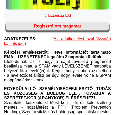
új biztonság kód
Regisztrálom magamat
ADATKEZELÉS:
(Az adatkezelési szabályzatért
kattints ide!)
Képzési emlékeztetőt, illetve információt tartalmazó
EMAIL ÜZENETEKET legalább 2 naponta küldünk.
Előfordulhat, az is hogy a saját levelező programod
beállítása miatt, a SPAM vagy LEVÉLSZEMÉT mappába
helyeződik a levelü(ei)nk. Kérjük, hogy - ebben az esetben
- a leveleződet állítsd be úgy, hogy leveleink ne a SPAM
mappába érkezzenek!
EGYEDÜLÁLLÓ SZEMÉLYISÉGFEJLESZTŐ TUDÁS
ÉS KÖZÖSSÉG A BOLDOG ÉLET, TOVÁBBÁ A
SZERETET-KOR (ARANYKOR) ELÉRÉSÉHEZ!
Szeretettel köszöntünkl Most kérj - díj és kötelezettség
mentes - hozzáférést a PPH (Problem Prevention
Holding), Szedlacsik Miklós boldogság-specialista mester-