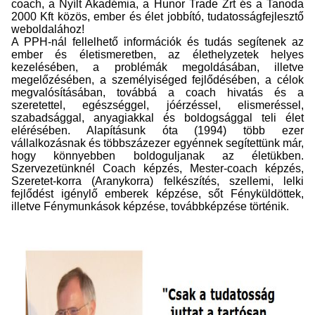
coach, a Nyílt Akadémia, a Hunor Trade Zrt és a Tanoda
2000 Kft közös, ember és élet jobbító, tudatosságfejlesztő
weboldalához!
A PPH-nál fellelhető információk és tudás segítenek az
ember és életismeretben, az élethelyzetek helyes
kezelésében, a problémák megoldásában, illetve
megelőzésében, a személyiséged fejlődésében, a célok
megvalósításában, továbbá a coach hivatás és a
szeretettel, egészséggel, jóérzéssel, elismeréssel,
szabadsággal, anyagiakkal és boldogsággal teli élet
elérésében. Alapításunk óta (1994) több ezer
vállalkozásnak és többszázezer egyénnek segítettünk már,
hogy könnyebben boldoguljanak az életükben.
Szervezetünknél Coach képzés, Mester-coach képzés,
Szeretet-korra (Aranykorra) felkészítés, szellemi, lelki
fejlődést igénylő emberek képzése, sőt Fényküldöttek,
illetve Fénymunkások képzése, továbbképzése történik.