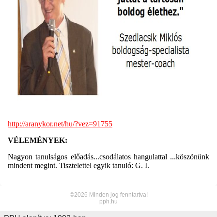
http://aranykor.net/hu/?vez=91755
VÉLEMÉNYEK:
Nagyon tanulságos előadás...csodálatos hangulattal ...köszönünk
mindent megint. Tisztelettel egyik tanuló: G. I.
©2026 Minden jog fenntartva!
pph.hu