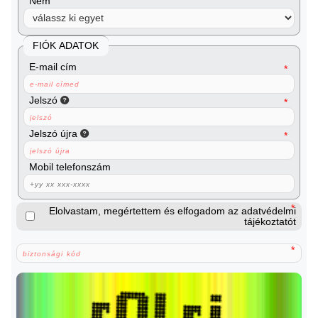
Nem
FIÓK ADATOK
E-mail cím
Jelszó
Jelszó újra
Mobil telefonszám
Elolvastam, megértettem és elfogadom az adatvédelmi
tájékoztatót