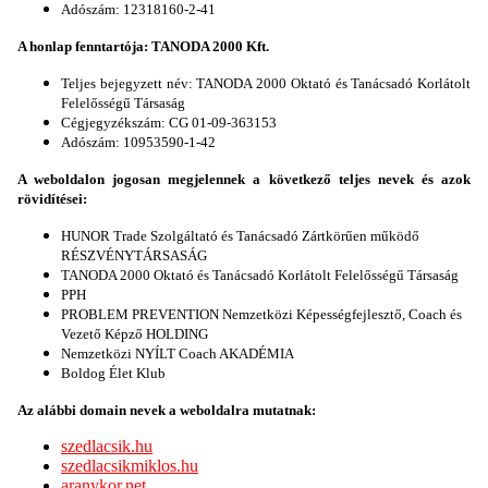
Adószám: 12318160-2-41
A honlap fenntartója: TANODA 2000 Kft.
Teljes bejegyzett név: TANODA 2000 Oktató és Tanácsadó Korlátolt
Felelősségű Társaság
Cégjegyzékszám: CG 01-09-363153
Adószám: 10953590-1-42
A weboldalon jogosan megjelennek a következő teljes nevek és azok
rövidítései:
HUNOR Trade Szolgáltató és Tanácsadó Zártkörűen működő
RÉSZVÉNYTÁRSASÁG
TANODA 2000 Oktató és Tanácsadó Korlátolt Felelősségű Társaság
PPH
PROBLEM PREVENTION Nemzetközi Képességfejlesztő, Coach és
Vezető Képző HOLDING
Nemzetközi NYÍLT Coach AKADÉMIA
Boldog Élet Klub
Az alábbi domain nevek a weboldalra mutatnak:
szedlacsik.hu
szedlacsikmiklos.hu
aranykor.net