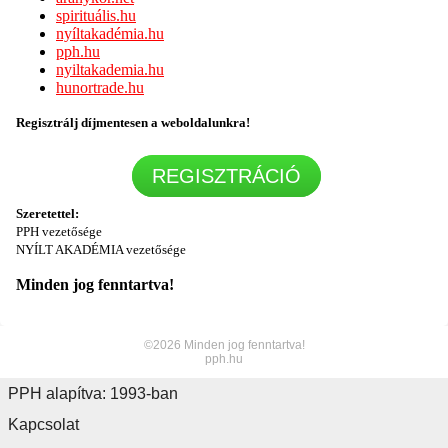
spirituális.hu
nyíltakadémia.hu
pph.hu
nyiltakademia.hu
hunortrade.hu
Regisztrálj díjmentesen a weboldalunkra!
REGISZTRÁCIÓ
Szeretettel:
PPH
vezetősége
NYÍLT AKADÉMIA vezetősége
Minden jog fenntartva!
©2026 Minden jog fenntartva!
pph.hu
PPH alapítva: 1993-ban
Kapcsolat